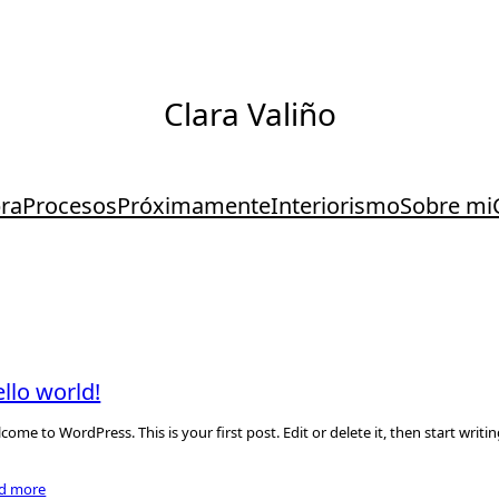
Clara Valiño
ra
Procesos
Próximamente
Interiorismo
Sobre mi
llo world!
come to WordPress. This is your first post. Edit or delete it, then start writin
ad more