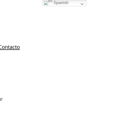
Spanish
Contacto
g!