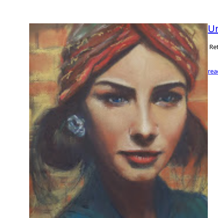
Un
Ret
re