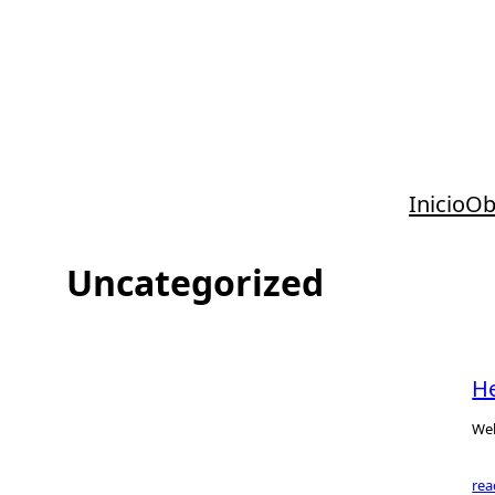
Saltar
al
contenido
Inicio
Ob
Uncategorized
He
Wel
re